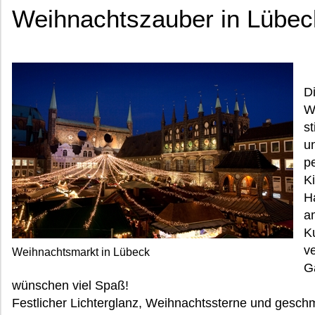
Weihnachtszauber in Lübec
D
W
s
u
p
K
H
a
K
v
Weihnachtsmarkt in Lübeck
G
wünschen viel Spaß!
Festlicher Lichterglanz, Weihnachtssterne und gesc