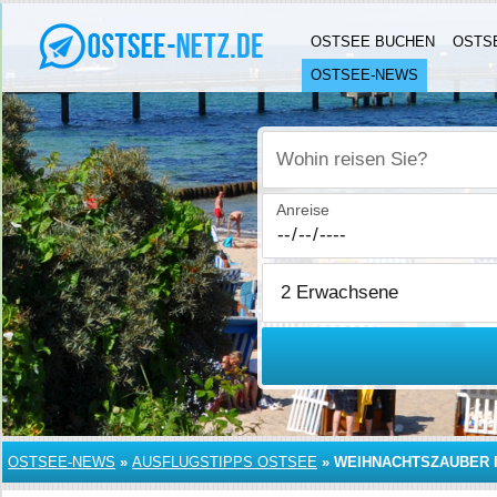
OSTSEE BUCHEN
OSTS
OSTSEE-NEWS
Wohin reisen Sie?
Anreise
OSTSEE-NEWS
»
AUSFLUGSTIPPS OSTSEE
»
WEIHNACHTSZAUBER 