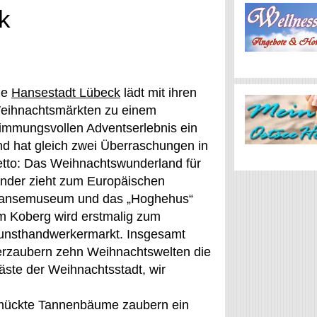
k
ie
Hansestadt Lübeck
lädt mit ihren
eihnachtsmärkten zu einem
timmungsvollen Adventserlebnis ein
nd hat gleich zwei Überraschungen in
etto: Das Weihnachtswunderland für
inder zieht zum Europäischen
ansemuseum und das „Hoghehus“
m Koberg wird erstmalig zum
unsthandwerkermarkt. Insgesamt
erzaubern zehn Weihnachtswelten die
äste der Weihnachtsstadt, wir
hmückte Tannenbäume zaubern ein