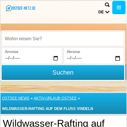
DE
Wohin reisen Sie?
Anreise
Abreise
Suchen
OSTSEE-NEWS
»
AKTIV-URLAUB OSTSEE
»
WILDWASSER-RAFTING AUF DEM FLUSS VINDELN
Wildwasser-Rafting auf