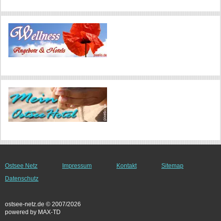
Ostsee Netz
Impressum
Kontakt
Sitemap
Datenschutz
ostsee-netz.de © 2007/2026
powered by MAX-TD