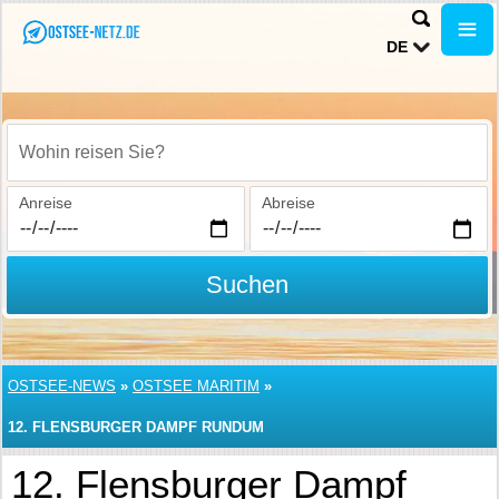
DE
Wohin reisen Sie?
Anreise
Abreise
Suchen
OSTSEE-NEWS
»
OSTSEE MARITIM
»
12. FLENSBURGER DAMPF RUNDUM
12. Flensburger Dampf