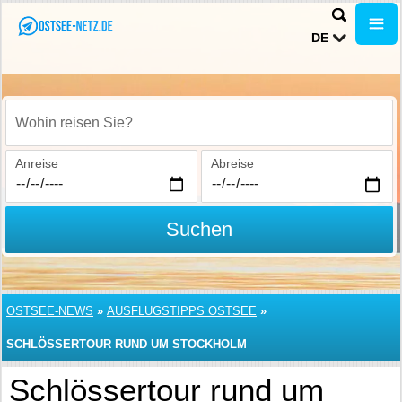
DE
Wohin reisen Sie?
Anreise
Abreise
Suchen
OSTSEE-NEWS
»
AUSFLUGSTIPPS OSTSEE
»
SCHLÖSSERTOUR RUND UM STOCKHOLM
Schlössertour rund um