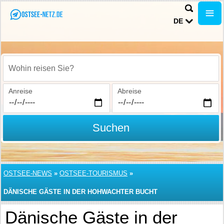
DE
Wohin reisen Sie?
Anreise
Abreise
Suchen
OSTSEE-NEWS
»
OSTSEE-TOURISMUS
»
DÄNISCHE GÄSTE IN DER HOHWACHTER BUCHT
Dänische Gäste in der