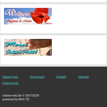
Ostsee Netz
Impressum
Kontakt
Sitemap
Datenschutz
ostsee-netz.de © 2007/2026
powered by MAX-TD