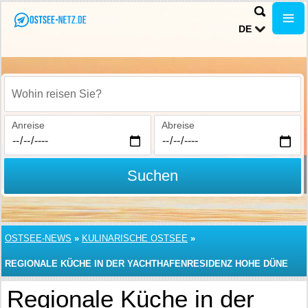
DE
Wohin reisen Sie?
Anreise
Abreise
Suchen
OSTSEE-NEWS
»
KULINARISCHE OSTSEE
»
REGIONALE KÜCHE IN DER YACHTHAFENRESIDENZ HOHE DÜNE
Regionale Küche in der