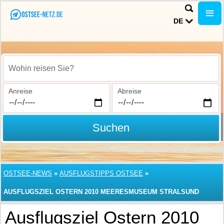
DE
Wohin reisen Sie?
Anreise
Abreise
Suchen
OSTSEE-NEWS
»
AUSFLUGSTIPPS OSTSEE
»
AUSFLUGSZIEL OSTERN 2010 MEERESMUSEUM STRALSUND
Ausflugsziel Ostern 2010