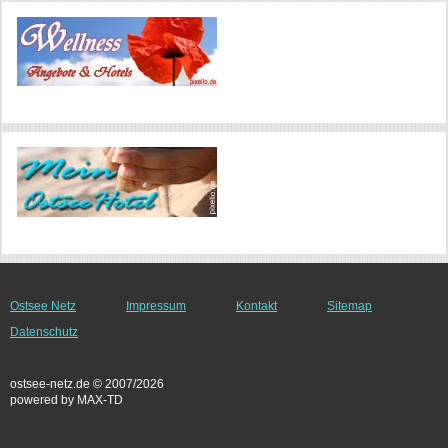
Ostsee Netz
Impressum
Kontakt
Sitemap
Datenschutz
ostsee-netz.de © 2007/2026
powered by MAX-TD