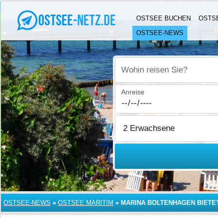
OSTSEE BUCHEN
OSTS
OSTSEE-NEWS
Wohin reisen Sie?
Anreise
OSTSEE-NEWS
»
OSTSEE MARITIM
»
MARINA BOLTENHAGEN BIETE