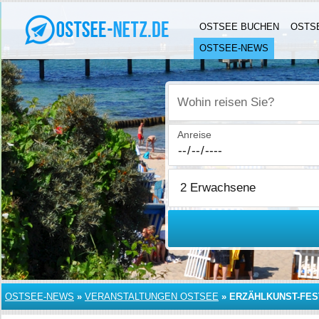
OSTSEE BUCHEN
OSTS
OSTSEE-NEWS
Wohin reisen Sie?
Anreise
OSTSEE-NEWS
»
VERANSTALTUNGEN OSTSEE
»
ERZÄHLKUNST-FEST