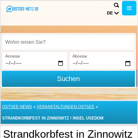
DE
Wohin reisen Sie?
Anreise
Abreise
Suchen
OSTSEE-NEWS
»
VERANSTALTUNGEN OSTSEE
»
STRANDKORBFEST IN ZINNOWITZ / INSEL USEDOM
Strandkorbfest in Zinnowitz