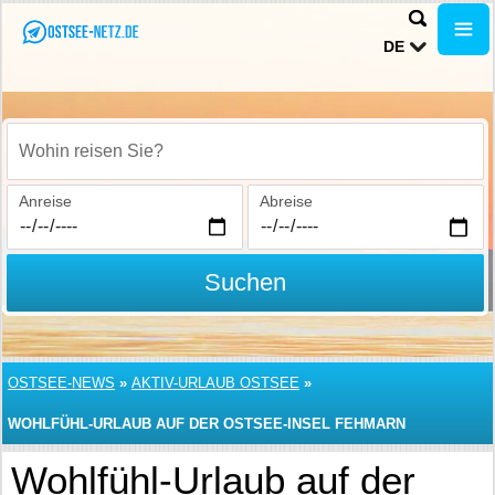
DE
Wohin reisen Sie?
Anreise
Abreise
Suchen
OSTSEE-NEWS
»
AKTIV-URLAUB OSTSEE
»
WOHLFÜHL-URLAUB AUF DER OSTSEE-INSEL FEHMARN
Wohlfühl-Urlaub auf der