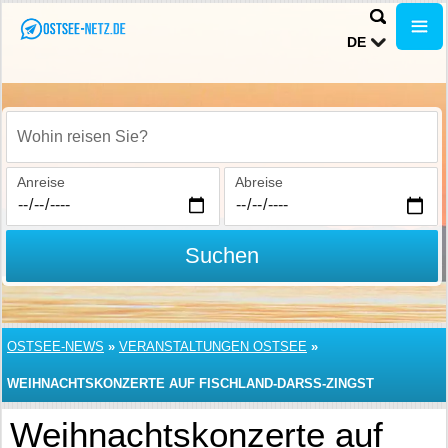
DE
Wohin reisen Sie?
Anreise
Abreise
Suchen
OSTSEE-NEWS
»
VERANSTALTUNGEN OSTSEE
»
WEIHNACHTSKONZERTE AUF FISCHLAND-DARSS-ZINGST
Weihnachtskonzerte auf