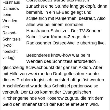
Ostseebades wurde das Fleisch
Forsthaus
zunächst eine Stunde lang geklopft, dann
Damerow
bemehlt, in ein Ei-Bad gelegt und
beim
schließlich mit Paniermehl bestreut. Also
Wenden
alles wie bei einem normalen
des
Hausfrauen-Schnitzel. Der TV-Sender
Rekord-
Kabel 1 war Kamera-Zeuge, der
Schnitzels
Radiosender Ostsee-Welle übertrug live.
(Foto:
nordlicht
Besonderes know-how war beim
verlag)
Wenden des Schnitzels erforderlich –
gleichzeitig Schwachpunkt der ganzen Aktion. Aber
mit Hilfe von zwei runden Drahtgeflechten konnte
dieses Problem logistisch meisterhaft gelöst werden.
Anschließend wurde das Schnitzel portionsweise
verkauft. Der Erlös kommt der Evangelischen
Kirchengemeinde von Koserow zugute, die mit dem
Geld den Innenanstrich der Kirche erneuern wird.