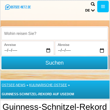
DE
Wohin reisen Sie?
Anreise
Abreise
Suchen
OSTSEE-NEWS
»
KULINARISCHE OSTSEE
»
GUINNESS-SCHNITZEL-REKORD AUF USEDOM
Guinness-Schnitzel-Rekord