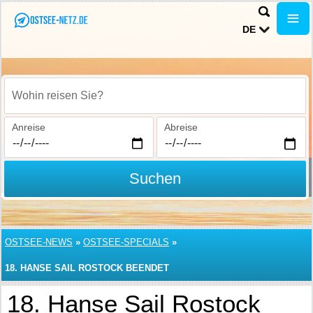
DE
Wohin reisen Sie?
Anreise
Abreise
Suchen
OSTSEE-NEWS
»
OSTSEE-SPECIALS
»
18. HANSE SAIL ROSTOCK BEENDET
18. Hanse Sail Rostock