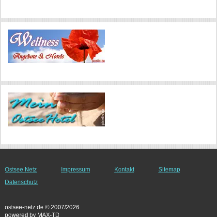
Ostsee Netz
Impressum
Kontakt
Sitemap
Datenschutz
ostsee-netz.de © 2007/2026
powered by MAX-TD