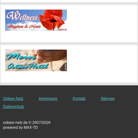
Ostsee Netz
Impressum
Kontakt
Sitemap
Datenschutz
ostsee-netz.de © 2007/2026
powered by MAX-TD