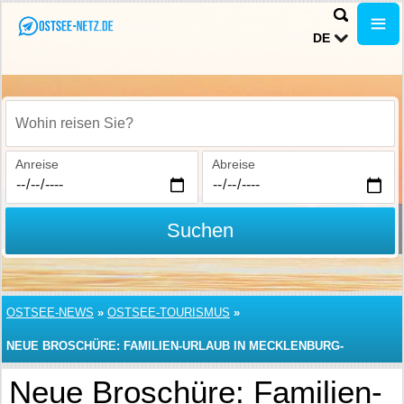
DE
Wohin reisen Sie?
Anreise
Abreise
Suchen
OSTSEE-NEWS
»
OSTSEE-TOURISMUS
»
NEUE BROSCHÜRE: FAMILIEN-URLAUB IN MECKLENBURG-
VORPOMMERN
Neue Broschüre: Familien-