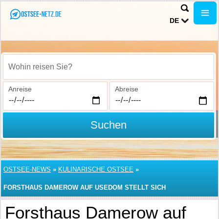
DE
Wohin reisen Sie?
Anreise
Abreise
Suchen
OSTSEE-NEWS
»
KULINARISCHE OSTSEE
»
FORSTHAUS DAMEROW AUF USEDOM STELLT SICH
WELTREKORDVERSUCH
Forsthaus Damerow auf