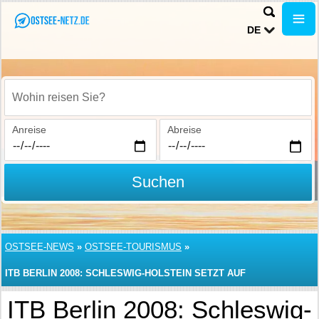
DE
Wohin reisen Sie?
Anreise
Abreise
Suchen
OSTSEE-NEWS
»
OSTSEE-TOURISMUS
»
ITB BERLIN 2008: SCHLESWIG-HOLSTEIN SETZT AUF
QUALITÄTSGEPRÜFTEN FAMILIENURLAUB
ITB Berlin 2008: Schleswig-