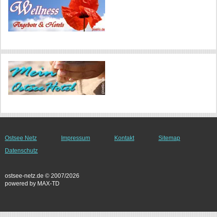
Ostsee Netz
Impressum
Kontakt
Sitemap
Datenschutz
ostsee-netz.de © 2007/2026
powered by MAX-TD