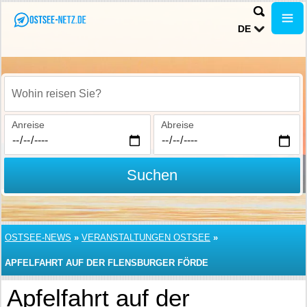
DE
Wohin reisen Sie?
Anreise
Abreise
Suchen
OSTSEE-NEWS
»
VERANSTALTUNGEN OSTSEE
»
APFELFAHRT AUF DER FLENSBURGER FÖRDE
Apfelfahrt auf der