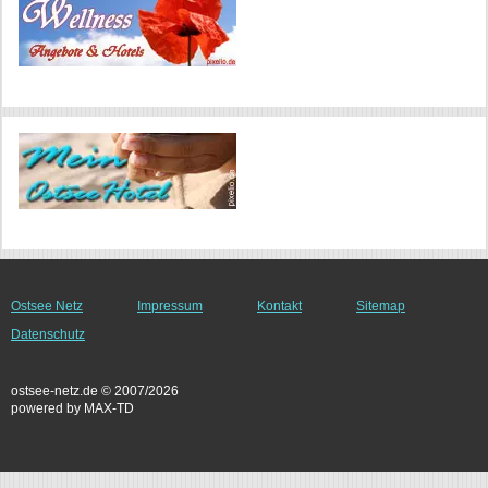
Ostsee Netz
Impressum
Kontakt
Sitemap
Datenschutz
ostsee-netz.de © 2007/2026
powered by MAX-TD