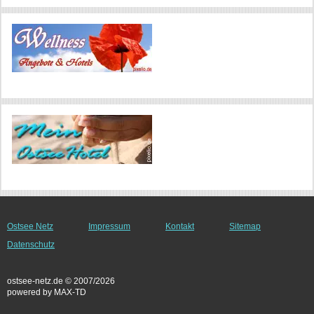
Ostsee Netz
Impressum
Kontakt
Sitemap
Datenschutz
ostsee-netz.de © 2007/2026
powered by MAX-TD