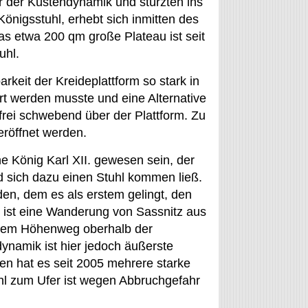
 der Küstendynamik und stürzten ins
önigsstuhl, erhebt sich inmitten des
s etwa 200 qm große Plateau ist seit
uhl.
arkeit der Kreideplattform so stark in
rt werden musste und eine Alternative
frei schwebend über der Plattform. Zu
eröffnet werden.
e König Karl XII. gewesen sein, der
 sich dazu einen Stuhl kommen ließ.
den, dem es als erstem gelingt, den
e ist eine Wanderung von Sassnitz aus
 dem Höhenweg oberhalb der
ynamik ist hier jedoch äußerste
en hat es seit 2005 mehrere starke
l zum Ufer ist wegen Abbruchgefahr