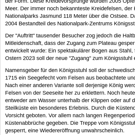
der Form. Diese Kreidevorsprünge wurden 2005 Opfer
Meer. Der immer noch bekannteste Kreidefelsen, der K
Nationalparks Jasmund 118 Meter über die Ostsee. Da
2004 Bestandteil des Nationalpark-Zentrums Königsst
Der "Auftritt" tausender Besucher zog jedoch die Haltb
Mitleidenschaft, dass der Zugang zum Plateau gesper
entwickelt wurde: Ein spektakulärer Bogen aus Stahl, 
Ostern 2023 soll der neue "Zugang" zum Königsstuhl 
Namensgeber für den Königsstuhl soll der schwedisch
1715 ein Seegefecht vom Felsen aus beobachtete und
Nach einer anderen Variante soll derjenige König wer
Felsen von der Seeseite her zu erklettern. Noch heut
entweder am Wasser unterhalb der Klippen oder auf
Steilküste ein besonderes Erlebnis. Durch die Küstend
Vorsicht geboten. Vor allem nach langen Regenperiod
Küstenabbrüche gegeben. Die Treppe vom Königsstuh
gesperrt, eine Wiedereröffnung unwahrscheinlich.