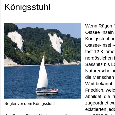
Königsstuhl
Wenn Rügen fa
Ostsee-Inseln 
Königsstuhl u
Ostsee-Insel R
fast 12 Kilome
nordöstlichen 
Sassnitz bis 
Naturerschein
die Menschen f
Weit bekannt 
Friedrich, wel
abbildet, die 
zugeordnet wu
Segler vor dem Königsstuhl
existierten jed