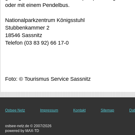
oder mit einem Pendelbus.
Nationalparkzentrum Königsstuhl
Stubbenkammer 2
18546 Sassnitz
Telefon (03 83 92) 66 17-0
Foto: © Tourismus Service Sassnitz
Ostsee Netz
Impressum
Kontakt
Sitemap
Dat
ostsee-netz.de © 2007/2026
powered by MAX-TD