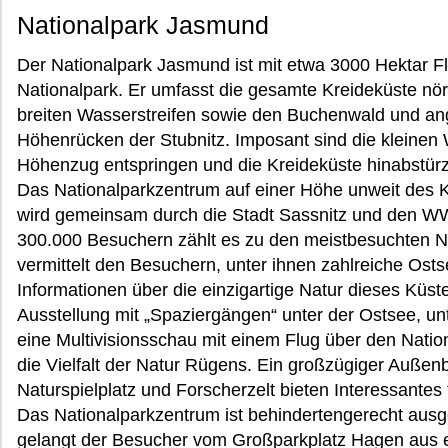
Nationalpark Jasmund
Der Nationalpark Jasmund ist mit etwa 3000 Hektar F
Nationalpark. Er umfasst die gesamte Kreideküste nör
breiten Wasserstreifen sowie den Buchenwald und a
Höhenrücken der Stubnitz. Imposant sind die kleinen
Höhenzug entspringen und die Kreideküste hinabstürz
Das Nationalparkzentrum auf einer Höhe unweit des K
wird gemeinsam durch die Stadt Sassnitz und den WWF
300.000 Besuchern zählt es zu den meistbesuchten N
vermittelt den Besuchern, unter ihnen zahlreiche Osts
Informationen über die einzigartige Natur dieses Küst
Ausstellung mit „Spaziergängen“ unter der Ostsee, unt
eine Multivisionsschau mit einem Flug über den Natio
die Vielfalt der Natur Rügens. Ein großzügiger Außenb
Naturspielplatz und Forscherzelt bieten Interessantes
Das Nationalparkzentrum ist behindertengerecht ausg
gelangt der Besucher vom Großparkplatz Hagen aus e