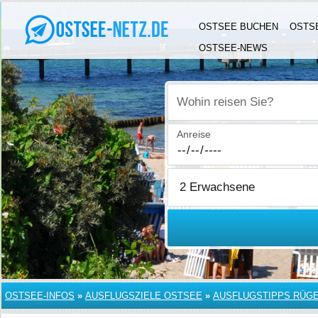
OSTSEE BUCHEN
OSTS
OSTSEE-NEWS
Wohin reisen Sie?
Anreise
OSTSEE-INFOS
»
AUSFLUGSZIELE OSTSEE
»
AUSFLUGSTIPPS RÜG