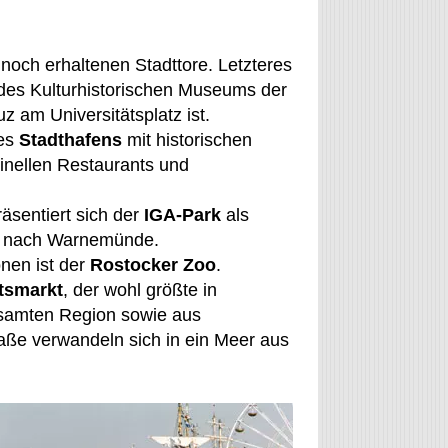
noch erhaltenen Stadttore. Letzteres
 des Kulturhistorischen Museums der
z am Universitätsplatz ist.
des
Stadthafens
mit historischen
inellen Restaurants und
äsentiert sich der
IGA-Park
als
e nach Warnemünde.
onen ist der
Rostocker Zoo
.
tsmarkt
, der wohl größte in
esamten Region sowie aus
aße verwandeln sich in ein Meer aus