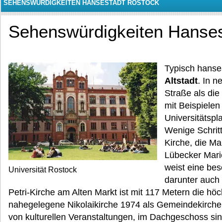
SEHENSWÜRDIGKEITEN HANSESTADT ROSTOCK
Sehenswürdigkeiten Hanses
Typisch hansea
Altstadt
. In n
Straße als die
mit Beispielen
Universitätspl
Wenige Schritt
Kirche, die Ma
Lübecker Mari
weist eine bes
Universität Rostock
darunter auch 
Petri-Kirche am Alten Markt ist mit 117 Metern die hö
nahegelegene Nikolaikirche 1974 als Gemeindekirche 
von kulturellen Veranstaltungen, im Dachgeschoss 