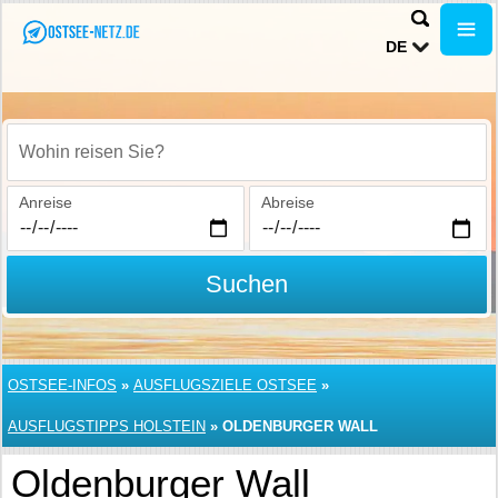
DE
Wohin reisen Sie?
Anreise
Abreise
Suchen
OSTSEE-INFOS
»
AUSFLUGSZIELE OSTSEE
»
AUSFLUGSTIPPS HOLSTEIN
»
OLDENBURGER WALL
Oldenburger Wall