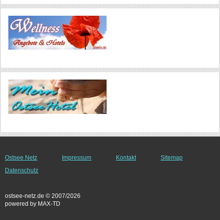
Ostsee Netz
Impressum
Kontakt
Sitemap
Datenschutz
ostsee-netz.de © 2007/2026
powered by MAX-TD