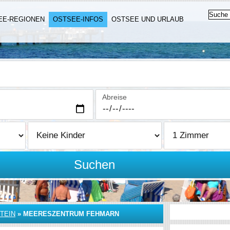
EE-REGIONEN
OSTSEE-INFOS
OSTSEE UND URLAUB
Abreise
Suchen
TEIN
»
MEERESZENTRUM FEHMARN