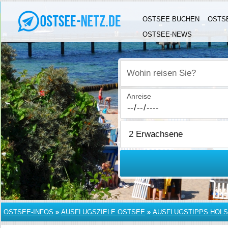
OSTSEE BUCHEN
OSTS
OSTSEE-NEWS
Wohin reisen Sie?
Anreise
OSTSEE-INFOS
»
AUSFLUGSZIELE OSTSEE
»
AUSFLUGSTIPPS HOLS