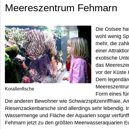
Meereszentrum Fehmarn
Die Ostsee ha
wohl wenig Sp
mehr, die zahl
einer Attraktio
exotische Unte
das Meereszen
vor der Küste 
Dem legendär
Meereszentrum
Korallenfische
Form eines fün
Die anderen Bewohner wie Schwarzspitzenriffhaie, A
Riesenzackenbarsche sind allerdings sehr lebendig. I
Wassermenge und Fläche der Aquarien sogar verfünf
Fehmarn jetzt zu den größten Meerwasseraquarien E