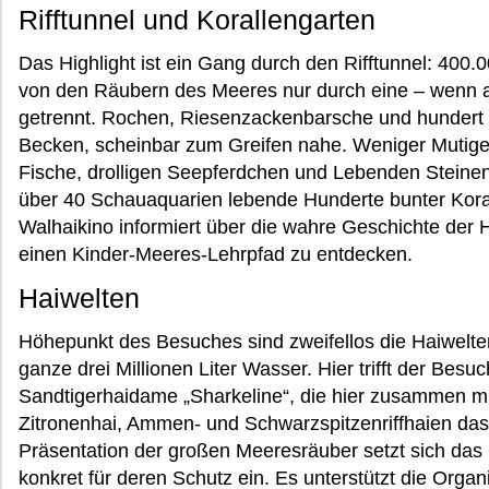
Rifftunnel und Korallengarten
Das Highlight ist ein Gang durch den Rifftunnel: 400
von den Räubern des Meeres nur durch eine – wenn a
getrennt. Rochen, Riesenzackenbarsche und hundert 
Becken, scheinbar zum Greifen nahe. Weniger Mutige
Fische, drolligen Seepferdchen und Lebenden Steinen
über 40 Schauaquarien lebende Hunderte bunter Koral
Walhaikino informiert über die wahre Geschichte der H
einen Kinder-Meeres-Lehrpfad zu entdecken.
Haiwelten
Höhepunkt des Besuches sind zweifellos die Haiwelt
ganze drei Millionen Liter Wasser. Hier trifft der Besuc
Sandtigerhaidame „Sharkeline“, die hier zusammen mi
Zitronenhai, Ammen- und Schwarzspitzenriffhaien das
Präsentation der großen Meeresräuber setzt sich d
konkret für deren Schutz ein. Es unterstützt die Org