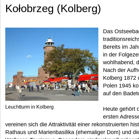
Kołobrzeg (Kolberg)
Das Ostseebad
traditionsreic
Bereits im Jah
in der Folgez
wohlhabend, d
Nach der Aufh
Kolberg 1872 u
Polen 1945 konz
auf den Badet
Leuchtturm in Kolberg
Heute gehört 
ersten Adress
vereinen sich die Attraktivität einer rekonstruierten h
Rathaus und Marienbasilika (ehemaliger Dom) und di