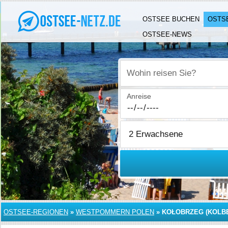
OSTSEE BUCHEN
OSTS
OSTSEE-NEWS
Wohin reisen Sie?
Anreise
OSTSEE-REGIONEN
»
WESTPOMMERN POLEN
»
KOŁOBRZEG (KOLB