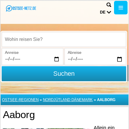
DE
Wohin reisen Sie?
Anreise
Abreise
Suchen
OSTSEE-REGIONEN
»
NORDJÜTLAND DÄNEMARK
»
AALBORG
Aaborg
Allein ein