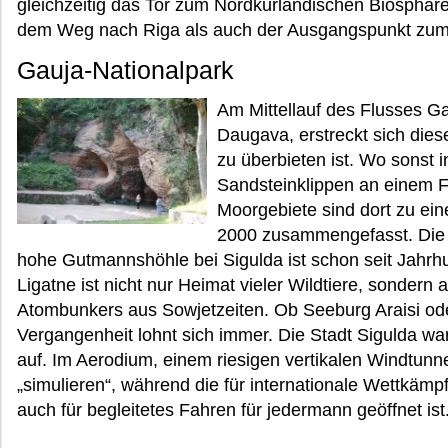
gleichzeitig das Tor zum Nordkurländischen Biosphären
dem Weg nach Riga als auch der Ausgangspunkt zu
Gauja-Nationalpark
Am Mittellauf des Flusses G
Daugava, erstreckt sich diese
zu überbieten ist. Wo sonst 
Sandsteinklippen an einem F
Moorgebiete sind dort zu ei
2000 zusammengefasst. Die 
hohe Gutmannshöhle bei Sigulda ist schon seit Jahrhu
Ligatne ist nicht nur Heimat vieler Wildtiere, sondern
Atombunkers aus Sowjetzeiten. Ob Seeburg Araisi oder 
Vergangenheit lohnt sich immer. Die Stadt Sigulda war
auf. Im Aerodium, einem riesigen vertikalen Windtunn
„simulieren“, während die für internationale Wettkä
auch für begleitetes Fahren für jedermann geöffnet ist