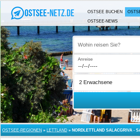
OSTSEE BUCHEN
OSTS
OSTSEE-NEWS
Wohin reisen Sie?
Anreise
OSTSEE-REGIONEN
»
LETTLAND
»
NORDLETTLAND SALACGRIVA - S