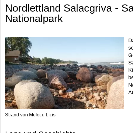
Nordlettland Salacgriva - Sa
Nationalpark
D
s
G
S
K
b
Na
Au
Strand von Melecu Licis