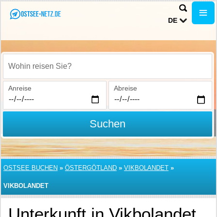
DE
Wohin reisen Sie?
Anreise
Abreise
Suchen
OSTSEE BUCHEN
»
ÖSTERGÖTLAND
»
VIKBOLANDET
»
VIKBOLANDET
Unterkunft in Vikbolandet