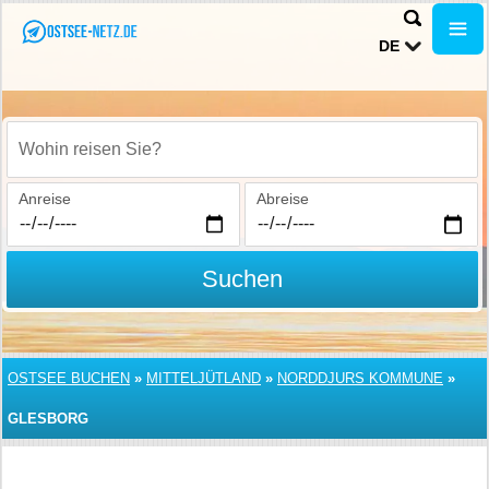
DE
Wohin reisen Sie?
Anreise
Abreise
Suchen
OSTSEE BUCHEN
»
MITTELJÜTLAND
»
NORDDJURS KOMMUNE
»
GLESBORG