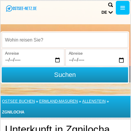
DE
Wohin reisen Sie?
Anreise
Abreise
Suchen
OSTSEE BUCHEN
»
ERMLAND-MASUREN
»
ALLENSTEIN
»
ZGNILOCHA
Unterkunft in Zgnilocha