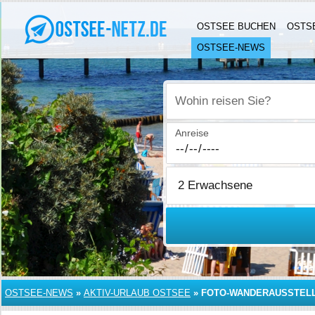
OSTSEE BUCHEN
OSTS
OSTSEE-NEWS
Wohin reisen Sie?
Anreise
OSTSEE-NEWS
»
AKTIV-URLAUB OSTSEE
»
FOTO-WANDERAUSSTELL