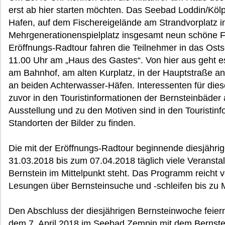
erst ab hier starten möchten. Das Seebad Loddin/Köl
Hafen, auf dem Fischereigelände am Strandvorplatz i
Mehrgenerationenspielplatz insgesamt neun schöne 
Eröffnungs-Radtour fahren die Teilnehmer in das Osts
11.00 Uhr am „Haus des Gastes“. Von hier aus geht e
am Bahnhof, am alten Kurplatz, in der Hauptstraße an
an beiden Achterwasser-Häfen. Interessenten für dies
zuvor in den Touristinformationen der Bernsteinbäder 
Ausstellung und zu den Motiven sind in den Touristinf
Standorten der Bilder zu finden.
Die mit der Eröffnungs-Radtour beginnende diesjähri
31.03.2018 bis zum 07.04.2018 täglich viele Veranstal
Bernstein im Mittelpunkt steht. Das Programm reicht
Lesungen über Bernsteinsuche und -schleifen bis zu 
Den Abschluss der diesjährigen Bernsteinwoche feie
dem 7. April 2018 im Seebad Zempin mit dem Bernstei