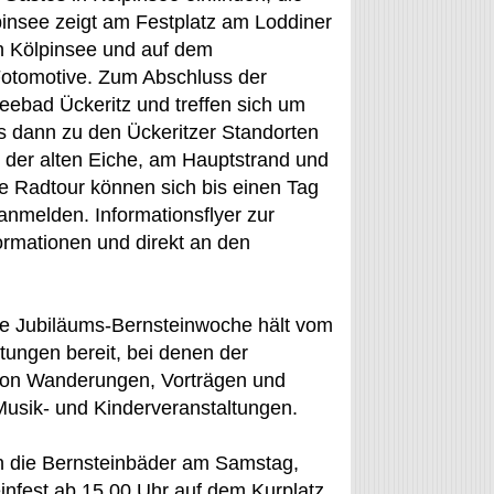
pinsee zeigt am Festplatz am Loddiner
n Kölpinsee und auf dem
Fotomotive. Zum Abschluss der
eebad Ückeritz und treffen sich um
s dann zu den Ückeritzer Standorten
 der alten Eiche, am Hauptstrand und
e Radtour können sich bis einen Tag
anmelden. Informationsflyer zur
ormationen und direkt an den
ge Jubiläums-Bernsteinwoche hält vom
tungen bereit, bei denen der
 von Wanderungen, Vorträgen und
Musik- und Kinderveranstaltungen.
rn die Bernsteinbäder am Samstag,
nfest ab 15.00 Uhr auf dem Kurplatz.