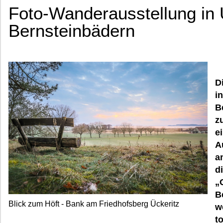
Foto-Wanderausstellung in
Bernsteinbädern
D
i
B
z
e
A
a
d
„
B
Blick zum Höft - Bank am Friedhofsberg Ückeritz
w
t