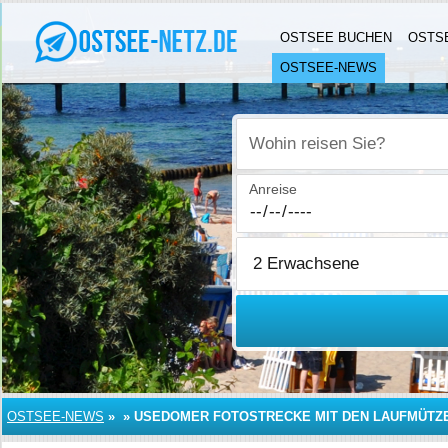
OSTSEE BUCHEN
OSTS
OSTSEE-NEWS
Wohin reisen Sie?
Anreise
OSTSEE-NEWS
»
»
USEDOMER FOTOSTRECKE MIT DEN LAUFMÜTZ