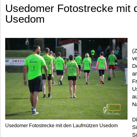
Usedomer Fotostrecke mit 
Usedom
(
v
D
a
F
U
a
N
D
Usedomer Fotostrecke mit den Laufmützen Usedom
S
S