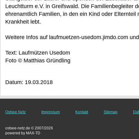
Leuchtturm e.V. in Greifswald. Die Familienbegleiter 
ehrenamtlich Familien, in den ein Kind oder Elternteil
Krankheit lebt.
Weitere Infos auf laufmuetzen-usedom.jimdo.com und
Text: Laufmützen Usedom
Foto © Matthias Gründling
Datum: 19.03.2018
Ostsee Netz
Impressum
Kontakt
Sitemap
Dat
ostsee-netz.de © 2007/2026
powered by MAX-TD