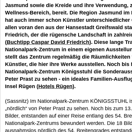
Jasmund sowie die Kreide und ihre Verwendung, 
Wellness-Bereich, bereit. Die Region Jasmund im
hat auch immer schon Künstler unterschiedlicher
allen voran den aus der Hansestadt Greifswald 
Friedrich, der die rügensche Landschaft in zahlrei
(
Buchtipp Caspar David Friedrich
). Diese lange Tr
Nationalpark-Zentrum in einem eigenen Ausstellu
stellt das Zentrum regelmäßig die Räumlichkeiten 
Künstler, die hier ihre Werke ausstellen. Noch bis 
Nationalpark-Zentrum Königsstuhl die Sonderauss
Peter Prast zu sehen - ein ideales Familien-Ausflu
Insel Rügen (
Hotels Rügen
).
(Sassnitz) Im Nationalpark-Zentrum KÖNIGSSTUHL ist
„nördlich“ von Peter Prast zu sehen. Noch bis zum 1
Bilder, entstanden auf einer Reise entlang des 54. Br
Nationalpark-Zentrums bewundert werden. Die 18 Bilde
ausnahmslos nördlich des 54. Breitengrades entstand