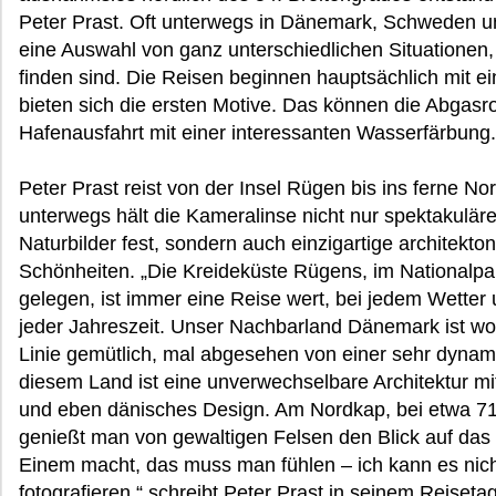
Peter Prast. Oft unterwegs in Dänemark, Schweden u
eine Auswahl von ganz unterschiedlichen Situationen,
finden sind. Die Reisen beginnen hauptsächlich mit e
bieten sich die ersten Motive. Das können die Abgasro
Hafenausfahrt mit einer interessanten Wasserfärbung.
Peter Prast reist von der Insel Rügen bis ins ferne No
unterwegs hält die Kameralinse nicht nur spektakulär
Naturbilder fest, sondern auch einzigartige architekto
Schönheiten. „Die Kreideküste Rügens, im Nationalp
gelegen, ist immer eine Reise wert, bei jedem Wetter
jeder Jahreszeit. Unser Nachbarland Dänemark ist woh
Linie gemütlich, mal abgesehen von einer sehr dynami
diesem Land ist eine unverwechselbare Architektur mi
und eben dänisches Design. Am Nordkap, bei etwa 7
genießt man von gewaltigen Felsen den Blick auf das
Einem macht, das muss man fühlen – ich kann es nich
fotografieren.“ schreibt Peter Prast in seinem Reiset