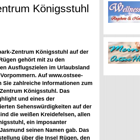
entrum Königsstuhl
park-Zentrum Königsstuhl auf der
 Rügen gehört mit zu den
en Ausflugszielen im Urlaubsland
-Vorpommern. Auf www.ostsee-
n Sie zahlreiche Informationen zum
-Zentrum Königsstuhl. Das
ghlight und eines der
ierten Sehenswürdigkeiten auf der
ind die weißen Kreidefelsen, allen
igsstuhl, ein imposanter
s Jasmund seinen Namen gab. Das
tellung über die Insel Rügen, den