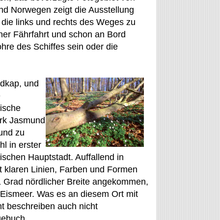
nd Norwegen zeigt die Ausstellung
 die links und rechts des Weges zu
iner Fährfahrt und schon an Bord
hre des Schiffes sein oder die
rdkap, und
e
nische
ark Jasmund
 und zu
l in erster
schen Hauptstadt. Auffallend in
t klaren Linien, Farben und Formen
1 Grad nördlicher Breite angekommen,
 Eismeer. Was es an diesem Ort mit
t beschreiben auch nicht
agebuch.