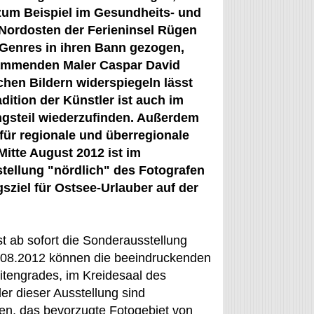
zum Beispiel im Gesundheits- und
 Nordosten der Ferieninsel Rügen
 Genres in ihren Bann gezogen,
stammenden Maler Caspar David
chen Bildern widerspiegeln lässt
adition der Künstler ist auch im
ngsteil wiederzufinden. Außerdem
für regionale und überregionale
Mitte August 2012 ist im
tellung "nördlich" des Fotografen
gsziel für Ostsee-Urlauber auf der
 ab sofort die Sonderausstellung
3.08.2012 können die beeindruckenden
eitengrades, im Kreidesaal des
r dieser Ausstellung sind
en, das bevorzugte Fotogebiet von