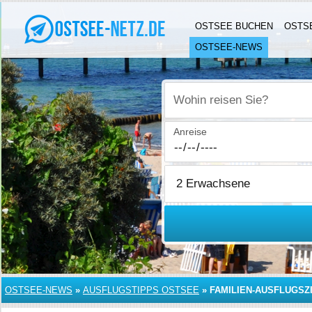
OSTSEE BUCHEN
OSTS
OSTSEE-NEWS
Wohin reisen Sie?
Anreise
OSTSEE-NEWS
»
AUSFLUGSTIPPS OSTSEE
»
FAMILIEN-AUSFLUGSZ