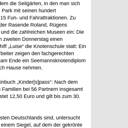
em die Seilgärten, in den man sich
 Park mit seinen hundert
5 Fun- und Fahrattraktionen. Zu
, der Rasende Roland, Rügens
 und die zahlreichen Museen ein: Die
n zweiten Donnerstag einen
ff „Luise“ die Knotenschule statt: Ein
rbeiter zeigen den fachgerechten
en am Ende ein Seemannsknotendiplom
ach Hause nehmen.
einbuch „Kinder[s]pass“: Nach dem
n Familien bei 56 Partnern insgesamt
stet 12,50 Euro und gilt bis zum 30.
osten Deutschlands sind, untersucht
einem Siegel, auf dem der gekrönte