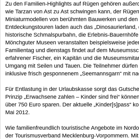
Zu den Familien-Highlights auf Rügen gehören außerd
wie Tarzan von Ast zu Ast schwingen kann, der Rügen
Miniaturmodellen von berühmten Bauwerken und den 1
Entdeckungstouren laden auch das „Dinosaurierland
historische Schmalspurbahn, die Erlebnis-Bauernhöfe
Mönchguter Museen veranstalten beispielsweise jede
Familientag und dienstags findet auf dem Museumsschi
erfahrener Fischer, ein Kapitän und die Museumsmita
Umgang mit Seilen und Tauen. Die Teilnehmer dürf
inklusive frisch gesponnenem „Seemannsgarn“ mit n
Für Entlastung in der Urlaubskasse sorgt das Gutsch
Prinzip „Erwachsene zahlen – Kinder sind frei“ könne
über 750 Euro sparen. Der aktuelle „Kinder[s]pass“ ko
Mai 2012.
Wie familienfreundlich touristische Angebote im Nord
der Tourismusverband Mecklenburg-Vorpommern. Mit 