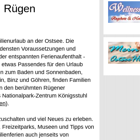
el Rügen
ilienurlaub an der Ostsee. Die
iedensten Voraussetzungen und
der entspannten Ferienaufenthalt -
ed etwas Passendes für den Urlaub
den zum Baden und Sonnenbaden,
in, Binz und Göhren, finden Familien
e an den berühmten Rügener
s Nationalpark-Zentrum Königsstuhl
en
).
zuschalten und viel Neues zu erleben.
, Freizeitparks, Museen und Tipps von
ienferien auch jenseits von