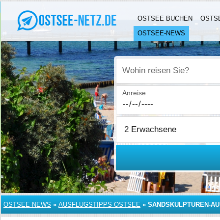
OSTSEE BUCHEN
OSTS
OSTSEE-NEWS
Wohin reisen Sie?
Anreise
OSTSEE-NEWS
»
AUSFLUGSTIPPS OSTSEE
»
SANDSKULPTUREN-AU