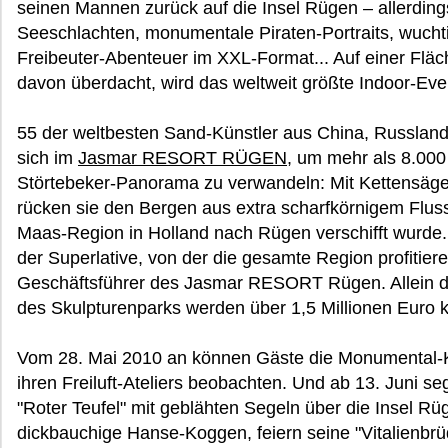
seinen Mannen zurück auf die Insel Rügen – allerding
Seeschlachten, monumentale Piraten-Portraits, wuch
Freibeuter-Abenteuer im XXL-Format... Auf einer Fl
davon überdacht, wird das weltweit größte Indoor-Eve
55 der weltbesten Sand-Künstler aus China, Russland
sich im
Jasmar RESORT RÜGEN
, um mehr als 8.000
Störtebeker-Panorama zu verwandeln: Mit Kettensägen
rücken sie den Bergen aus extra scharfkörnigem Flus
Maas-Region in Holland nach Rügen verschifft wurde.
der Superlative, von der die gesamte Region profitiere
Geschäftsführer des Jasmar RESORT Rügen. Allein de
des Skulpturenparks werden über 1,5 Millionen Euro 
Vom 28. Mai 2010 an können Gäste die Monumental-Kün
ihren Freiluft-Ateliers beobachten. Und ab 13. Juni se
"Roter Teufel" mit geblähten Segeln über die Insel R
dickbauchige Hanse-Koggen, feiern seine "Vitalienbrü