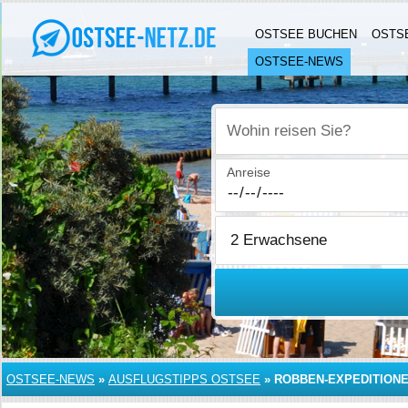
OSTSEE BUCHEN
OSTS
OSTSEE-NEWS
Wohin reisen Sie?
Anreise
OSTSEE-NEWS
»
AUSFLUGSTIPPS OSTSEE
»
ROBBEN-EXPEDITIONE