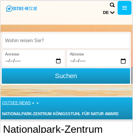
DE
Wohin reisen Sie?
Anreise
Abreise
Suchen
OSTSEE-NEWS
»
»
NATIONALPARK-ZENTRUM KÖNIGSSTUHL FÜR NATUR AWARD
NOMINIERT
Nationalpark-Zentrum