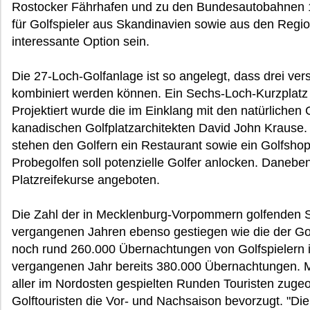
Rostocker Fährhafen und zu den Bundesautobahnen 1
für Golfspieler aus Skandinavien sowie aus den Regi
interessante Option sein.
Die 27-Loch-Golfanlage ist so angelegt, dass drei ve
kombiniert werden können. Ein Sechs-Loch-Kurzplatz i
Projektiert wurde die im Einklang mit den natürliche
kanadischen Golfplatzarchitekten David John Krause
stehen den Golfern ein Restaurant sowie ein Golfsho
Probegolfen soll potenzielle Golfer anlocken. Daneb
Platzreifekurse angeboten.
Die Zahl der in Mecklenburg-Vorpommern golfenden 
vergangenen Jahren ebenso gestiegen wie die der Go
noch rund 260.000 Übernachtungen von Golfspielern 
vergangenen Jahr bereits 380.000 Übernachtungen. Mi
aller im Nordosten gespielten Runden Touristen zuge
Golftouristen die Vor- und Nachsaison bevorzugt. "Di