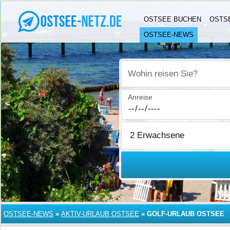
OSTSEE BUCHEN
OSTS
OSTSEE-NEWS
Wohin reisen Sie?
Anreise
OSTSEE-NEWS
»
AKTIV-URLAUB OSTSEE
»
GOLF-URLAUB OSTSEE