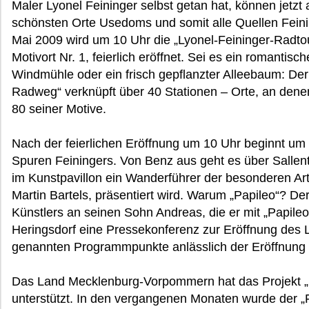
Maler Lyonel Feininger selbst getan hat, können jetzt
schönsten Orte Usedoms und somit alle Quellen Feini
Mai 2009 wird um 10 Uhr die „Lyonel-Feininger-Radtou
Motivort Nr. 1, feierlich eröffnet. Sei es ein romantisc
Windmühle oder ein frisch gepflanzter Alleebaum: Der 
Radweg“ verknüpft über 40 Stationen – Orte, an dene
80 seiner Motive.
Nach der feierlichen Eröffnung um 10 Uhr beginnt um 
Spuren Feiningers. Von Benz aus geht es über Sallen
im Kunstpavillon ein Wanderführer der besonderen Ar
Martin Bartels, präsentiert wird. Warum „Papileo“? D
Künstlers an seinen Sohn Andreas, die er mit „Papileo
Heringsdorf eine Pressekonferenz zur Eröffnung des L
genannten Programmpunkte anlässlich der Eröffnung de
Das Land Mecklenburg-Vorpommern hat das Projekt „F
unterstützt. In den vergangenen Monaten wurde der „F