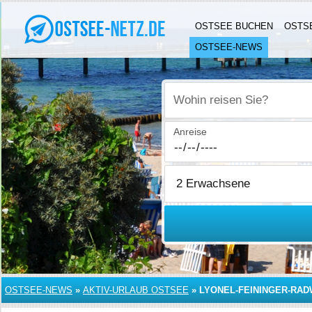
OSTSEE BUCHEN
OSTS
OSTSEE-NEWS
Wohin reisen Sie?
Anreise
OSTSEE-NEWS
»
AKTIV-URLAUB OSTSEE
»
LYONEL-FEININGER-RA