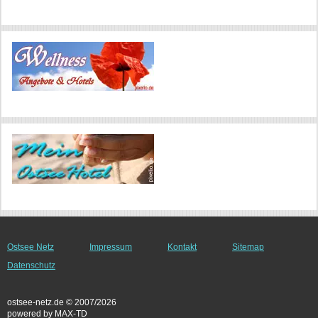
Ostsee Netz
Impressum
Kontakt
Sitemap
Datenschutz
ostsee-netz.de © 2007/2026
powered by MAX-TD