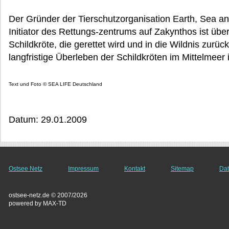
Der Gründer der Tierschutzorganisation Earth, Sea an
Initiator des Rettungs-zentrums auf Zakynthos ist über
Schildkröte, die gerettet wird und in die Wildnis zurüc
langfristige Überleben der Schildkröten im Mittelmeer i
Text und Foto © SEA LIFE Deutschland
Datum: 29.01.2009
Ostsee Netz
Impressum
Kontakt
Sitemap
Dat
ostsee-netz.de © 2007/2026
powered by MAX-TD