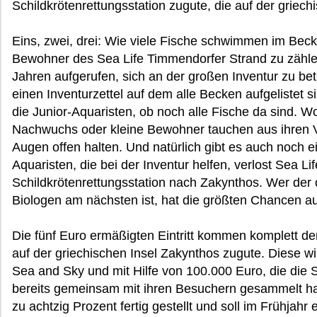
Schildkrötenrettungsstation zugute, die auf der griech
Eins, zwei, drei: Wie viele Fische schwimmen im Becke
Bewohner des Sea Life Timmendorfer Strand zu zählen
Jahren aufgerufen, sich an der großen Inventur zu bet
einen Inventurzettel auf dem alle Becken aufgelistet
die Junior-Aquaristen, ob noch alle Fische da sind. 
Nachwuchs oder kleine Bewohner tauchen aus ihren Ve
Augen offen halten. Und natürlich gibt es auch noch e
Aquaristen, die bei der Inventur helfen, verlost Sea Li
Schildkrötenrettungsstation nach Zakynthos. Wer der of
Biologen am nächsten ist, hat die größten Chancen a
Die fünf Euro ermäßigten Eintritt kommen komplett de
auf der griechischen Insel Zakynthos zugute. Diese w
Sea and Sky und mit Hilfe von 100.000 Euro, die die 
bereits gemeinsam mit ihren Besuchern gesammelt habe
zu achtzig Prozent fertig gestellt und soll im Frühjahr