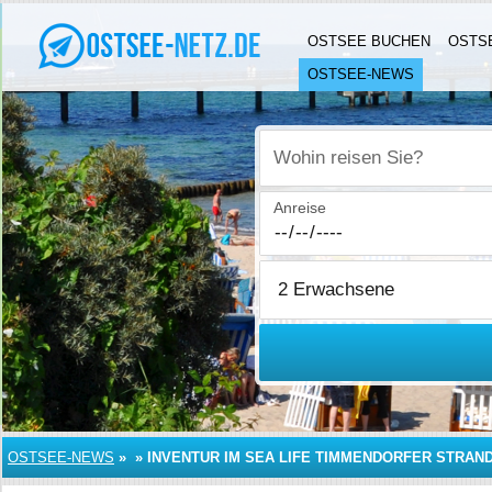
OSTSEE BUCHEN
OSTS
OSTSEE-NEWS
Wohin reisen Sie?
Anreise
OSTSEE-NEWS
»
»
INVENTUR IM SEA LIFE TIMMENDORFER STRAN