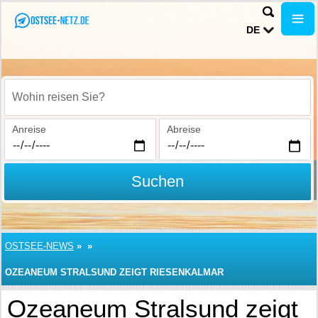
DE
Wohin reisen Sie?
Anreise
Abreise
Suchen
OSTSEE-NEWS
»
»
OZEANEUM STRALSUND ZEIGT RIESENKALMAR
Ozeaneum Stralsund zeigt