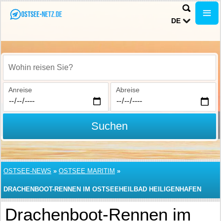
DE
Wohin reisen Sie?
Anreise
Abreise
Suchen
OSTSEE-NEWS
»
OSTSEE MARITIM
»
DRACHENBOOT-RENNEN IM OSTSEEHEILBAD HEILIGENHAFEN
Drachenboot-Rennen im