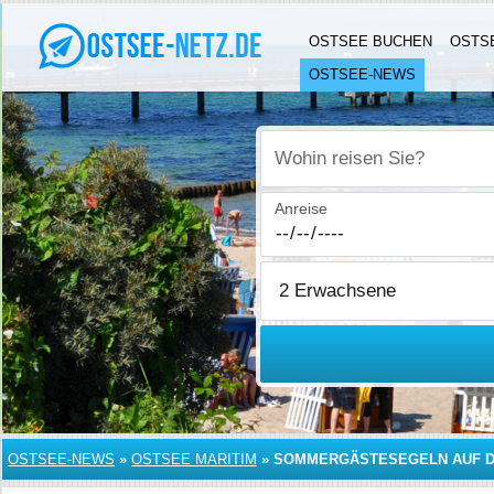
OSTSEE BUCHEN
OSTS
OSTSEE-NEWS
Wohin reisen Sie?
Anreise
OSTSEE-NEWS
»
OSTSEE MARITIM
»
SOMMERGÄSTESEGELN AUF D