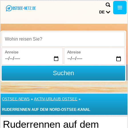
DE
Wohin reisen Sie?
Anreise
Abreise
Suchen
OSTSEE-NEWS
»
AKTIV-URLAUB OSTSEE
»
RUDERRENNEN AUF DEM NORD-OSTSEE-KANAL
Ruderrennen auf dem