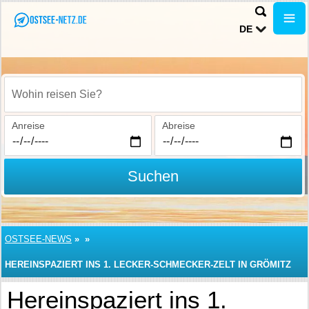
DE
Wohin reisen Sie?
Anreise
Abreise
Suchen
OSTSEE-NEWS
»
»
HEREINSPAZIERT INS 1. LECKER-SCHMECKER-ZELT IN GRÖMITZ
Hereinspaziert ins 1.