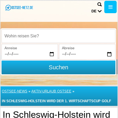
DE
Wohin reisen Sie?
Anreise
Abreise
Suchen
OSTSEE-NEWS
»
AKTIV-URLAUB OSTSEE
»
IN SCHLESWIG-HOLSTEIN WIRD DER 1. WIRTSCHAFTSCUP GOLF
AUSGETRAGEN
In Schleswig-Holstein wird