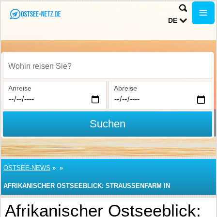
DE
Wohin reisen Sie?
Anreise
Abreise
Suchen
OSTSEE-NEWS
»
»
AFRIKANISCHER OSTSEEBLICK: STRAUSSENFARM IN H
OHENFELDE
Afrikanischer Ostseeblick: