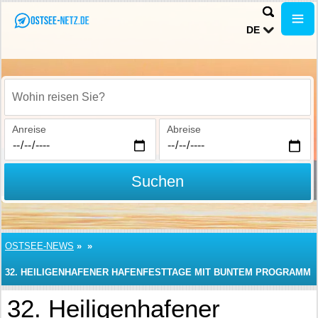
DE
Wohin reisen Sie?
Anreise
Abreise
Suchen
OSTSEE-NEWS
»
»
32. HEILIGENHAFENER HAFENFESTTAGE MIT BUNTEM PROGRAMM
32. Heiligenhafener