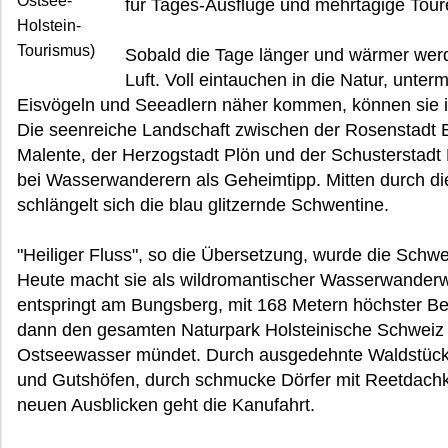
Ostsee-
für Tages-Ausflüge und mehrtägige Tour
Holstein-
Tourismus)
Sobald die Tage länger und wärmer werde
Luft. Voll eintauchen in die Natur, unte
Eisvögeln und Seeadlern näher kommen, können sie i
Die seenreiche Landschaft zwischen der Rosenstadt 
Malente, der Herzogstadt Plön und der Schusterstadt Pr
bei Wasserwanderern als Geheimtipp. Mitten durch d
schlängelt sich die blau glitzernde Schwentine.
"Heiliger Fluss", so die Übersetzung, wurde die Schw
Heute macht sie als wildromantischer Wasserwanderw
entspringt am Bungsberg, mit 168 Metern höchster Ber
dann den gesamten Naturpark Holsteinische Schweiz u
Ostseewasser mündet. Durch ausgedehnte Waldstücke
und Gutshöfen, durch schmucke Dörfer mit Reetdach
neuen Ausblicken geht die Kanufahrt.