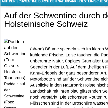
AUF DER SCHWENTINE DURCH DEN NATURPARK HOLSTEINISCHE S
Auf der Schwentine durch d
Holsteinische Schweiz
(sh-na) Bäume spiegeln sich im klaren 
kühlende Frische. Leise tauchen die Pad
unberührte Natur, üppiges Grün alter L
Seeadler in der Luft. Auf dem „heiligen 
Kanu-Erlebnis der ganz besonderen Art. 
Motorboote sind auf der Schwentine nic
Paddeln auf
Ausblicke in den Naturpark Holsteinische
der
Landschaft mit ihren blau glitzernden Se
Schwentine
noch verstärkt. Die schönsten Routen r
(Foto:
Flüsschen sind in der Broschüre wasser