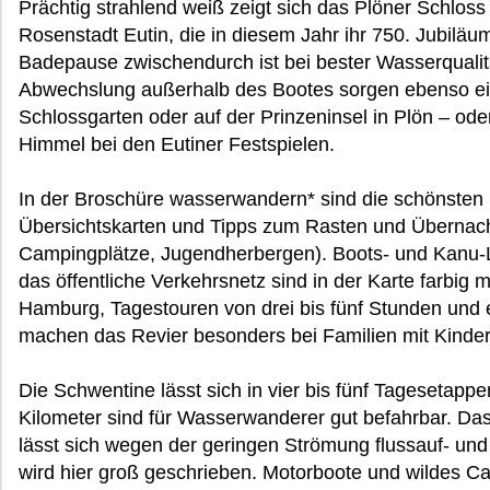
Prächtig strahlend weiß zeigt sich das Plöner Schloss 
Rosenstadt Eutin, die in diesem Jahr ihr 750. Jubiläu
Badepause zwischendurch ist bei bester Wasserqualit
Abwechslung außerhalb des Bootes sorgen ebenso ei
Schlossgarten oder auf der Prinzeninsel in Plön – ode
Himmel bei den Eutiner Festspielen.
In der Broschüre wasserwandern* sind die schönsten
Übersichtskarten und Tipps zum Rasten und Übernacht
Campingplätze, Jugendherbergen). Boots- und Kanu-L
das öffentliche Verkehrsnetz sind in der Karte farbig 
Hamburg, Tagestouren von drei bis fünf Stunden und
machen das Revier besonders bei Familien mit Kindern
Die Schwentine lässt sich in vier bis fünf Tagesetapp
Kilometer sind für Wasserwanderer gut befahrbar. Da
lässt sich wegen der geringen Strömung flussauf- un
wird hier groß geschrieben. Motorboote und wildes Cam